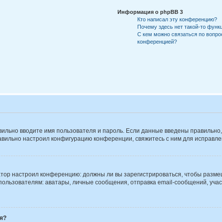
Информация о phpBB 3
Кто написал эту конференцию?
Почему здесь нет такой-то функ
С кем можно связаться по вопро
конференцией?
вильно вводите имя пользователя и пароль. Если данные введены правильно,
авильно настроил конфигурацию конференции, свяжитесь с ним для исправле
тратор настроил конференцию: должны ли вы зарегистрироваться, чтобы разме
зователям: аватары, личные сообщения, отправка email-сообщений, участие 
я?