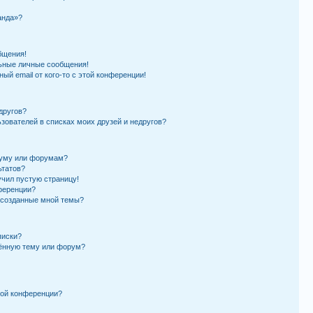
анда»?
бщения!
ьные личные сообщения!
ый email от кого-то с этой конференции!
другов?
ьзователей в списках моих друзей и недругов?
руму или форумам?
ьтатов?
учил пустую страницу!
ференции?
и созданные мной темы?
писки?
лённую тему или форум?
той конференции?