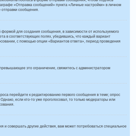
оединить подпись
в форме отправки сообщения, чтобы подпись
раграфе «Отправка сообщений» пункта «Личные настройки» в личном
 отправки сообщения.
 формой для создания сообщения, в зависимости от используемого
вета в соответствующих полях, убедившись, что каждый вариант
лосовании, с помощью опции «Вариантов ответа», период проведения
, превышающее это ограничение, свяжитесь с администратором
проса перейдите к редактированию первого сообщения в теме; опрос
 Однако, если кто-то уже проголосовал, то только модераторы или
сования.
я и совершать другие действия, вам может потребоваться специальное