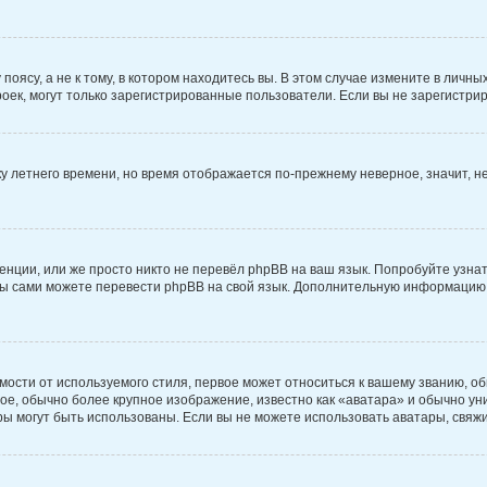
ясу, а не к тому, в котором находитесь вы. В этом случае измените в личных
строек, могут только зарегистрированные пользователи. Если вы не зарегистри
йку летнего времени, но время отображается по-прежнему неверное, значит,
нции, или же просто никто не перевёл phpBB на ваш язык. Попробуйте узна
о вы сами можете перевести phpBB на свой язык. Дополнительную информацию
ости от используемого стиля, первое может относиться к вашему званию, обы
ое, обычно более крупное изображение, известно как «аватара» и обычно ун
тары могут быть использованы. Если вы не можете использовать аватары, св