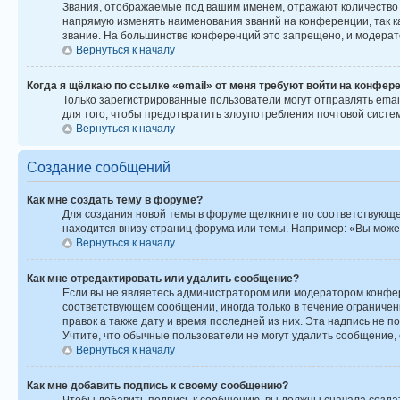
Звания, отображаемые под вашим именем, отражают количество
напрямую изменять наименования званий на конференции, так к
звание. На большинстве конференций это запрещено, и модерат
Вернуться к началу
Когда я щёлкаю по ссылке «email» от меня требуют войти на конфер
Только зарегистрированные пользователи могут отправлять emai
для того, чтобы предотвратить злоупотребления почтовой сист
Вернуться к началу
Создание сообщений
Как мне создать тему в форуме?
Для создания новой темы в форуме щелкните по соответствующей
находится внизу страниц форума или темы. Например: «Вы может
Вернуться к началу
Как мне отредактировать или удалить сообщение?
Если вы не являетесь администратором или модератором конфер
соответствующем сообщении, иногда только в течение ограниченн
правок а также дату и время последней из них. Эта надпись не 
Учтите, что обычные пользователи не могут удалить сообщение, е
Вернуться к началу
Как мне добавить подпись к своему сообщению?