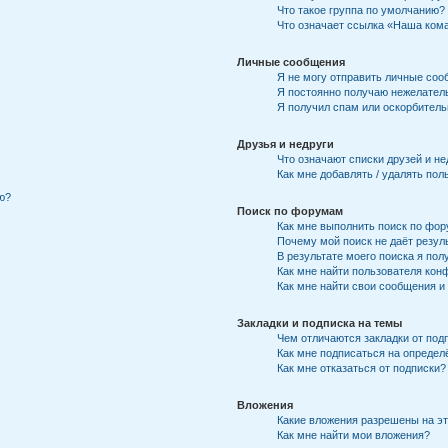
Что такое группа по умолчанию?
Что означает ссылка «Наша ком
Личные сообщения
Я не могу отправить личные соо
Я постоянно получаю нежелател
Я получил спам или оскорбительн
Друзья и недруги
Что означают списки друзей и не
Как мне добавлять / удалять пол
ю?
Поиск по форумам
Как мне выполнить поиск по фо
Почему мой поиск не даёт резул
В результате моего поиска я пол
Как мне найти пользователя кон
Как мне найти свои сообщения 
Закладки и подписка на темы
Чем отличаются закладки от под
Как мне подписаться на опреде
Как мне отказаться от подписки?
Вложения
Какие вложения разрешены на э
Как мне найти мои вложения?