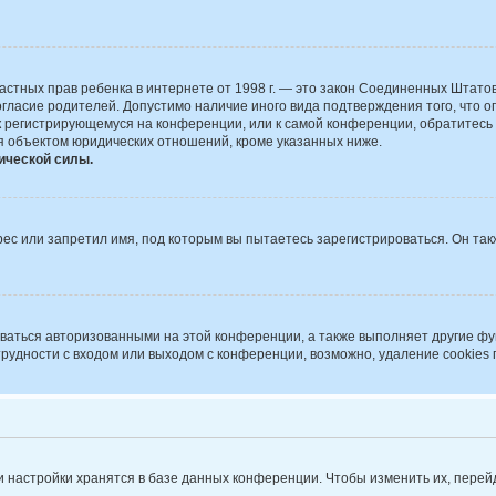
ите частных прав ребенка в интернете от 1998 г. — это закон Соединенных Шта
огласие родителей. Допустимо наличие иного вида подтверждения того, чт
к к регистрирующемуся на конференции, или к самой конференции, обратитесь
я объектом юридических отношений, кроме указанных ниже.
ической силы.
с или запретил имя, под которым вы пытаетесь зарегистрироваться. Он так
аваться авторизованными на этой конференции, а также выполняет другие фу
удности с входом или выходом с конференции, возможно, удаление cookies 
 настройки хранятся в базе данных конференции. Чтобы изменить их, перей