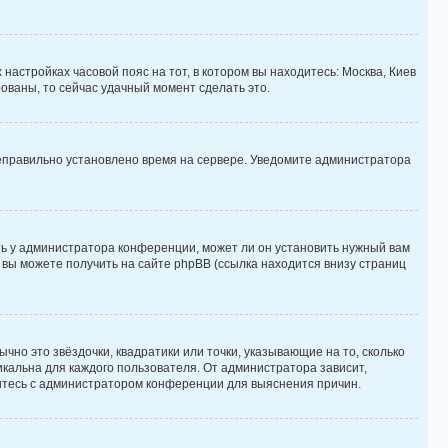
 настройках часовой пояс на тот, в котором вы находитесь: Москва, Киев
рованы, то сейчас удачный момент сделать это.
 неправильно установлено время на сервере. Уведомите администратора
ть у администратора конференции, может ли он установить нужный вам
 вы можете получить на сайте phpBB (ссылка находится внизу страниц
чно это звёздочки, квадратики или точки, указывающие на то, сколько
икальна для каждого пользователя. От администратора зависит,
яжитесь с администратором конференции для выяснения причин.