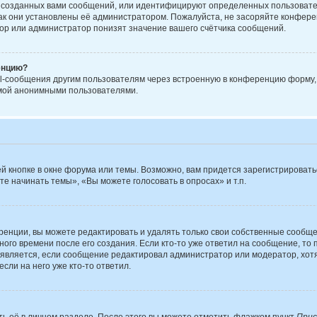
 созданных вами сообщений, или идентифицируют определенных пользовате
ак они установлены её администратором. Пожалуйста, не засоряйте конфере
ор или администратор понизят значение вашего счётчика сообщений.
енцию?
l-сообщения другим пользователям через встроенную в конференцию форму, 
емой анонимными пользователями.
 кнопке в окне форума или темы. Возможно, вам придется зарегистрировать
е начинать темы», «Вы можете голосовать в опросах» и т.п.
енции, вы можете редактировать и удалять только свои собственные сообще
ого времени после его создания. Если кто-то уже ответил на сообщение, то
появляется, если сообщение редактировал администратор или модератор, хотя
сли на него уже кто-то ответил.