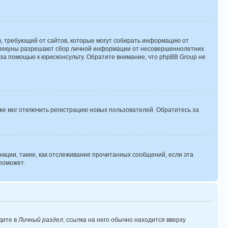
тов, требующий от сайтов, которые могут собирать информацию от
о опекуны разрешают сбор личной информации от несовершеннолетних
 за помощью к юрисконсульту. Обратите внимание, что phpBB Group не
же мог отключить регистрацию новых пользователей. Обратитесь за
нкции, такие, как отслеживание прочитанных сообщений, если эта
поможет.
дите в
Личный раздел
; ссылка на него обычно находится вверху