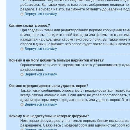
Чтобы добавить подпись к сообщению, вы должны сначала создат
добавилась. Вы также можете настроить добавление подписи по
разделе. Несмотря на это, вы сможете отменить добавление по
Вернуться к началу
Как мне создать опрос?
При создании темы или редактировании первого сообщения темы
стиля; если вы не видите такой закладки или формы, то вы не и
находится на отдельной строке текстового поля. Вы также може
опроса в днях (0 означает, что опрос будет постоянным) и возм
Вернуться к началу
Почему я не могу добавить больше вариантов ответа?
Ограничение количества вариантов ответа устанавливается адм
конференции.
Вернуться к началу
Как мне отредактировать или удалить опрос?
Так же, как и сообщения, опросы могут редактироваться только
всегда связан именно с ним. Если никто не успел проголосовать,
администраторы могут отредактировать или удалить опрос. Это с
Вернуться к началу
Почему мне недоступны некоторые форумы?
Некоторые форумы доступны только определённым пользователям
разрешение. Свяжитесь с модератором или администратором ко