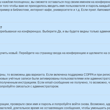
и каждом посещении
, вы сможете оставаться под своим именем на конференц
ля того чтобы вам не приходилось вводить имя пользователя и пароль кажды
имер в библиотеке, интернет-кафе, университете и т.д. Если пункт
Автомат
й?
пребывание на конференции
. Выберите
Да
, и вы будете видны только админ
олучить новый. Перейдите на страницу входа на конференцию и щелкните на 
рны, то возможны два варианта. Если включена поддержка COPPA и при регис
 новые учётные записи были активированы пользователями или администрато
полученным инструкциям. Если email-сообщение не получено, то возможно, ч
попробуйте связаться с администратором.
рации, проверьте свои имя и пароль и попробуйте войти снова. Возможно, а
вателей, длительное время не оставляющих сообщения, чтобы уменьшить ра