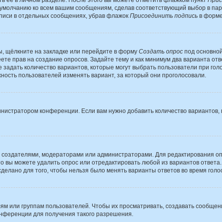
ь её в личном разделе. После этого вы можете отметить флажком пункт
Прис
 умолчанию ко всем вашим сообщениям, сделав соответствующий выбор в па
дписи в отдельных сообщениях, убрав флажок
Присоединить подпись
в форме
, щёлкните на закладке или перейдите в форму
Создать опрос
под основной
меете прав на создание опросов. Задайте тему и как минимум два варианта от
те задать количество вариантов, которые могут выбрать пользователи при го
ожность пользователей изменять вариант, за который они проголосовали.
инистратором конференции. Если вам нужно добавить количество вариантов
 их создателями, модераторами или администраторами. Для редактирования о
 то вы можете удалить опрос или отредактировать любой из вариантов ответа.
делано для того, чтобы нельзя было менять варианты ответов во время голо
 или группам пользователей. Чтобы их просматривать, создавать сообщени
нференции для получения такого разрешения.