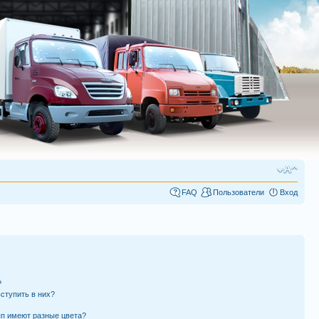
FAQ
Пользователи
Вход
?
вступить в них?
пп имеют разные цвета?