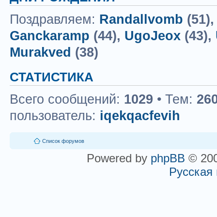
Поздравляем:
Randallvomb
(51)
Ganckaramp
(44),
UgoJeox
(43),
Murakved
(38)
СТАТИСТИКА
Всего сообщений:
1029
• Тем:
26
пользователь:
iqekqacfevih
Список форумов
Powered by
phpBB
© 200
Русская