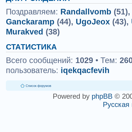
Поздравляем:
Randallvomb
(51)
Ganckaramp
(44),
UgoJeox
(43),
Murakved
(38)
СТАТИСТИКА
Всего сообщений:
1029
• Тем:
26
пользователь:
iqekqacfevih
Список форумов
Powered by
phpBB
© 200
Русская