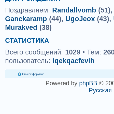
Поздравляем:
Randallvomb
(51)
Ganckaramp
(44),
UgoJeox
(43),
Murakved
(38)
СТАТИСТИКА
Всего сообщений:
1029
• Тем:
26
пользователь:
iqekqacfevih
Список форумов
Powered by
phpBB
© 200
Русская