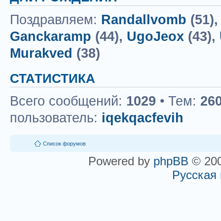
Поздравляем:
Randallvomb
(51)
Ganckaramp
(44),
UgoJeox
(43),
Murakved
(38)
СТАТИСТИКА
Всего сообщений:
1029
• Тем:
26
пользователь:
iqekqacfevih
Список форумов
Powered by
phpBB
© 200
Русская