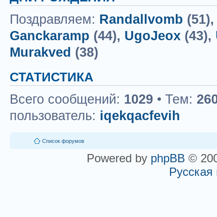
Поздравляем:
Randallvomb
(51)
Ganckaramp
(44),
UgoJeox
(43),
Murakved
(38)
СТАТИСТИКА
Всего сообщений:
1029
• Тем:
26
пользователь:
iqekqacfevih
Список форумов
Powered by
phpBB
© 200
Русская