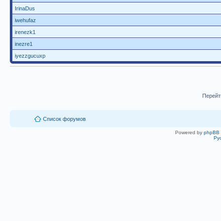
IrinaDus
iwehufaz
irenezk1
inezre1
iyezzgucuxp
Перейт
Список форумов
Powered by
phpBB
Ру