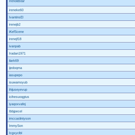
Irenoldstar
ireneke60
IvantinsEl
irenejb2
iKefScene
irenejf18
ivanpab
Iradan1971
ilark69
ijedoqma
iasupepo
isuwamoyub
ihijuseyevup
icihesuoqgtus
iyaqoxvafej
Ibbjpecel
imccaslintyson
ImmySon
Icgxyclbl