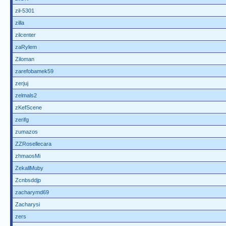
zil-5301
zilla
zilcenter
zaRylem
Ziloman
zarefobamek59
zerjuj
zelmals2
zKefScene
zerifg
zumazos
ZZRosellecara
zhmaosMi
ZekallMuby
Zcnbsddjp
zacharymd69
Zacharysi
zers