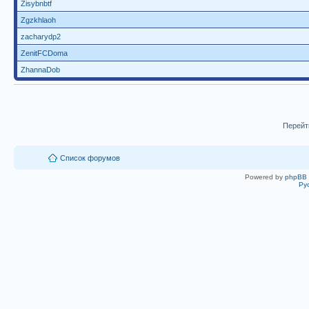
Zisybnbtf
Zgzkhlaoh
zacharydp2
ZenitFCDoma
ZhannaDob
Перейт
Список форумов
Powered by
phpBB
Ру