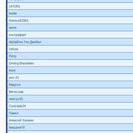
zil-5301
bmihl
Алексей1981
женя
контрафакт
Арбайтен Гек Джабал
chivas
Пётр
DmitriyShendelev
Kent
avs-21
Маруся
Вячеслав
лексус32
Comrade24
Павел
Алексей Ханжин
мишаня79