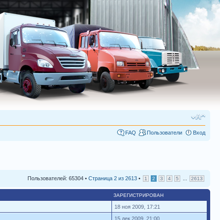
FAQ
Пользователи
Вход
Пользователей: 65304 •
Страница
2
из
2613
•
...
1
2
3
4
5
2613
ЗАРЕГИСТРИРОВАН
18 ноя 2009, 17:21
15 дек 2009, 21:00