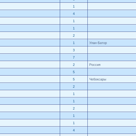
1
4
1
1
2
1
Улан-Батор
3
7
2
Россия
5
5
Чебоксары
2
1
1
2
1
1
4