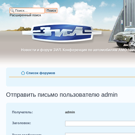
Расширенный поиск
Новости и форум ЗИЛ. Конференция по автомобилям АМО "ЗИ
Новости и форум ЗИЛ. Конференция по автомобилям АМО "З
Список форумов
Отправить письмо пользователю admin
Получатель:
admin
Заголовок:
Текст сообщения: