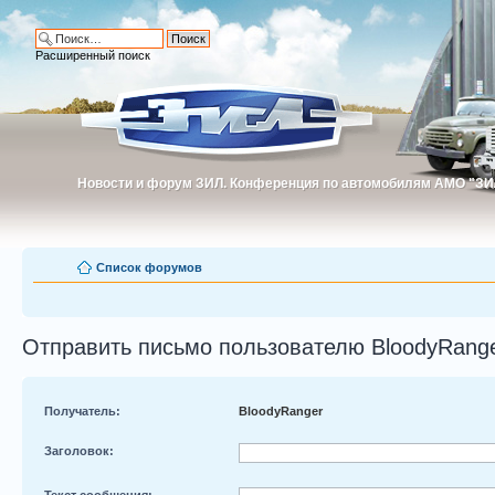
Расширенный поиск
Новости и форум ЗИЛ. Конференция по автомобилям АМО "ЗИ
Новости и форум ЗИЛ. Конференция по автомобилям АМО "З
Список форумов
Отправить письмо пользователю BloodyRang
Получатель:
BloodyRanger
Заголовок:
Текст сообщения: