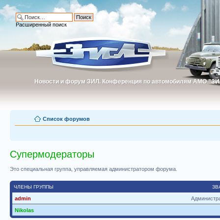
Расширенный поиск
Новости и форум ЗИЛ. Конференция по автомобилям АМО "ЗИ
Новости и форум ЗИЛ. Конференция по автомобилям АМО "З
Список форумов
Супермодераторы
Это специальная группа, управляемая администратором форума.
ЧЛЕНЫ ГРУППЫ
ЗВ
admin
Администр
Nikolas