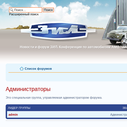
Расширенный поиск
Новости и форум ЗИЛ. Конференция по автомобилям АМО "ЗИ
Новости и форум ЗИЛ. Конференция по автомобилям АМО "З
Список форумов
Администраторы
Это специальная группа, управляемая администратором форума.
ЛИДЕР ГРУППЫ
ЗВ
admin
Администр