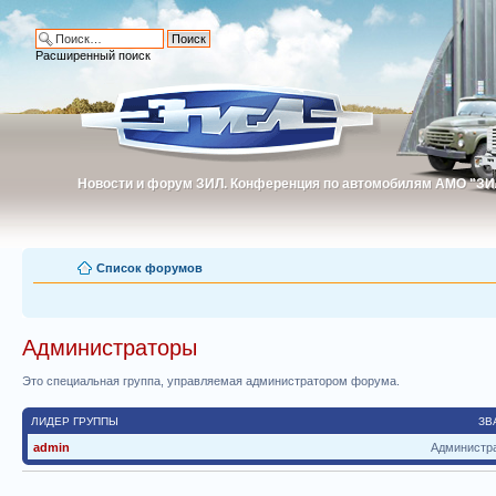
Расширенный поиск
Новости и форум ЗИЛ. Конференция по автомобилям АМО "ЗИ
Новости и форум ЗИЛ. Конференция по автомобилям АМО "З
Список форумов
Администраторы
Это специальная группа, управляемая администратором форума.
ЛИДЕР ГРУППЫ
ЗВ
admin
Администр