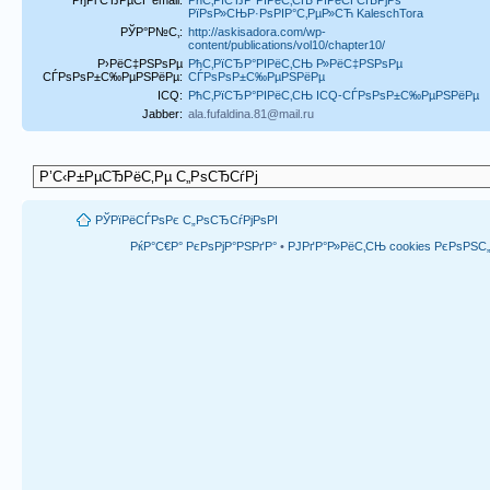
РїРѕР»СЊР·РѕРІР°С‚РµР»СЋ KaleschTora
РЎР°Р№С‚:
http://askisadora.com/wp-
content/publications/vol10/chapter10/
Р›РёС‡РЅРѕРµ
РћС‚РїСЂР°РІРёС‚СЊ Р»РёС‡РЅРѕРµ
СЃРѕРѕР±С‰РµРЅРёРµ:
СЃРѕРѕР±С‰РµРЅРёРµ
ICQ:
РћС‚РїСЂР°РІРёС‚СЊ ICQ-СЃРѕРѕР±С‰РµРЅРёРµ
Jabber:
ala.fufaldina.81@mail.ru
РЎРїРёСЃРѕРє С„РѕСЂСѓРјРѕРІ
РќР°С€Р° РєРѕРјР°РЅРґР°
•
РЈРґР°Р»РёС‚СЊ cookies РєРѕРЅ