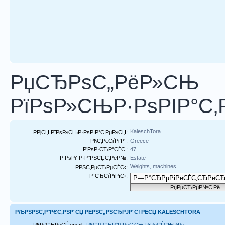
РџСЂРѕС„РёР»СЊ
РїРѕР»СЊР·РѕРІР°С‚Р
KaleschTora
РРјСЏ РїРѕР»СЊР·РѕРІР°С‚РµР»СЏ:
РћС‚РєСѓРґР°:
Greece
Р’РѕР·СЂР°СЃС‚:
47
Р РѕРґ Р·Р°РЅСЏС‚РёР№:
Estate
Weights, machines
РРЅС‚РµСЂРµСЃС‹:
Р“СЂСѓРїРїС‹:
РЉРЅРЅС‚Р°РЄС‚РЅР°СЏ РЁРЅС„РЅСЂРЈР°С†РЁСЏ KALESCHTORA
РђРґСЂРµСЃ email:
РћС‚РїСЂР°РІРёС‚СЊ РїРёСЃСЊРјРѕ