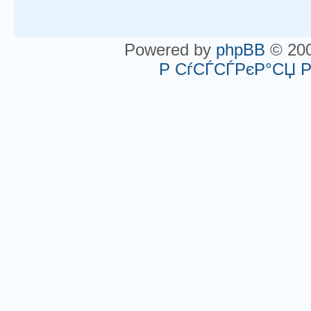
Powered by
phpBB
© 200
Р СѓСЃСЃРєР°СЏ 