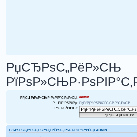
РџСЂРѕС„РёР»СЊ
РїРѕР»СЊР·РѕРІР°С‚
admin
РРјСЏ РїРѕР»СЊР·РѕРІР°С‚РµР»СЏ:
Р—РІР°РЅРёРµ:
РђРґРјРёРЅРёСЃС‚СЂР°С‚РѕСЂ
Р“СЂСѓРїРїС‹:
РЉРЅРЅС‚Р°РЄС‚РЅР°СЏ РЁРЅС„РЅСЂРЈР°С†РЁСЏ ADMIN