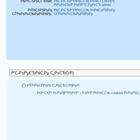
РђРґСЂРµСЃ email:
РћС‚РїСЂР°РІРёС‚СЊ РїРёСЃСЊРјРѕ
РїРѕР»СЊР·РѕРІР°С‚РµР»СЋ admin
Р›РёС‡РЅРѕРµ
РћС‚РїСЂР°РІРёС‚СЊ Р»РёС‡РЅРѕРµ
СЃРѕРѕР±С‰РµРЅРёРµ:
СЃРѕРѕР±С‰РµРЅРёРµ
РЎРїРёСЃРѕРє С„РѕСЂСѓРјРѕРІ
РќР°С€Р° РєРѕРјР°РЅРґР°
•
РЈРґР°Р»РёС‚СЊ cookies РєРѕРЅ