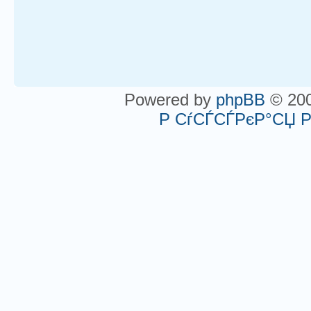
Powered by
phpBB
© 200
Р СѓСЃСЃРєР°СЏ 