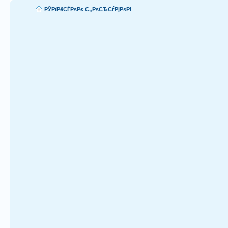
РЎРїРёСЃРѕРє С„РѕСЂСѓРјРѕРІ