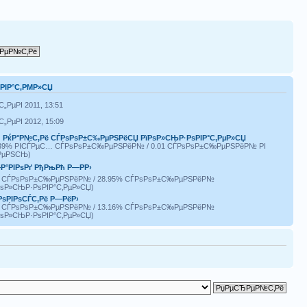
ЅРІР°С‚РΜР»СЏ
С„РµРІ 2011, 13:51
С„РµРІ 2012, 15:09
|
РќР°Р№С‚Рё СЃРѕРѕР±С‰РµРЅРёСЏ РїРѕР»СЊР·РѕРІР°С‚РµР»СЏ
.39% РІСЃРµС… СЃРѕРѕР±С‰РµРЅРёР№ / 0.01 СЃРѕРѕР±С‰РµРЅРёР№ РІ
РµРЅСЊ)
Р°РІРѕРґ РђРњРћ Р—РР›
2 СЃРѕРѕР±С‰РµРЅРёР№ / 28.95% СЃРѕРѕР±С‰РµРЅРёР№
РѕР»СЊР·РѕРІР°С‚РµР»СЏ)
РѕРІРѕСЃС‚Рё Р—РёР›
0 СЃРѕРѕР±С‰РµРЅРёР№ / 13.16% СЃРѕРѕР±С‰РµРЅРёР№
РѕР»СЊР·РѕРІР°С‚РµР»СЏ)