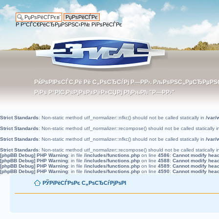
Р Р°СЃС€РёСЂРµРЅРЅС‹Р№ РїРѕРёСЃРє
РќРѕРІРѕСЃС‚Рё Рё С„РѕСЂСѓРј Р—РР›. РљРѕРЅС„РµСЂРµР
РќРѕРІРѕСЃС‚Рё Рё С„РѕСЂСѓРј Р—РР›. РљРѕРЅС„РµСЂРµР
РїРѕ Р°РІС‚РѕРјРѕР±РёР»СЏРј РђРњРћ "Р—РР›"
РїРѕ Р°РІС‚РѕРјРѕР±РёР»СЏРј РђРњРћ "Р—РР›"
Strict Standards
: Non-static method utf_normalizer::nfkc() should not be called statically in
/var/
Strict Standards
: Non-static method utf_normalizer::recompose() should not be called statically 
Strict Standards
: Non-static method utf_normalizer::nfkc() should not be called statically in
/var/
Strict Standards
: Non-static method utf_normalizer::recompose() should not be called statically 
[phpBB Debug] PHP Warning
: in file
/includes/functions.php
on line
4586
:
Cannot modify heade
[phpBB Debug] PHP Warning
: in file
/includes/functions.php
on line
4588
:
Cannot modify heade
[phpBB Debug] PHP Warning
: in file
/includes/functions.php
on line
4589
:
Cannot modify heade
[phpBB Debug] PHP Warning
: in file
/includes/functions.php
on line
4590
:
Cannot modify heade
РЎРїРёСЃРѕРє С„РѕСЂСѓРјРѕРІ