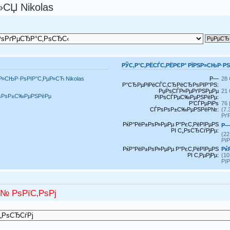
СЏ Nikolas
РЎС‚Р°С‚РЁСЃС‚РЁРЄР° РЇРЅР»СЊР·Р
Р»СЊР·РѕРІР°С‚РµР»СЋ Nikolas
Р—
28 
Р°СЂРµРіРёСЃС‚СЂРёСЂРѕРІР°РЅ:
РџРѕСЃР»РµРґРЅРµРµ
21 
РѕРѕР±С‰РµРЅРёРµ
РїРѕСЃРµС‰РµРЅРёРµ:
Р’СЃРµРіРѕ
76 
СЃРѕРѕР±С‰РµРЅРёР№:
(7
Рґ
РќР°РёР±РѕР»РµРµ Р°РєС‚РёРІРµРЅ
Р—
РІ С„РѕСЂСѓРјРµ:
(2
Рї
РќР°РёР±РѕР»РµРµ Р°РєС‚РёРІРµРЅ
Рќ
РІ С‚РµРјРµ:
(1
Рї
№ РѕРїС‚РѕРј