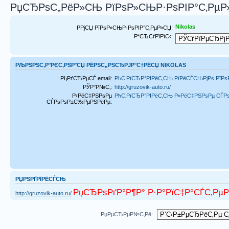
РџСЂРѕС„РёР»СЊ РїРѕР»СЊР·РѕРІР°С‚РµР»
Nikolas
РРјСЏ РїРѕР»СЊР·РѕРІР°С‚РµР»СЏ:
Р“СЂСѓРїРїС‹:
РЉРЅРЅС‚Р°РЄС‚РЅР°СЏ РЁРЅС„РЅСЂРЈР°С†РЁСЏ NIKOLAS
РђРґСЂРµСЃ email:
РћС‚РїСЂР°РІРёС‚СЊ РїРёСЃСЊРјРѕ РїРѕ
РЎР°Р№С‚:
http://gruzovik-auto.ru/
Р›РёС‡РЅРѕРµ
РћС‚РїСЂР°РІРёС‚СЊ Р»РёС‡РЅРѕРµ СЃ
СЃРѕРѕР±С‰РµРЅРёРµ:
РЏРЅРҐРЇРЁСЃСЊ
РџСЂРѕРґР°Р¶Р° Р·Р°РїС‡Р°СЃС‚РµР
http://gruzovik-auto.ru/
РџРµСЂРµР№С‚Рё: