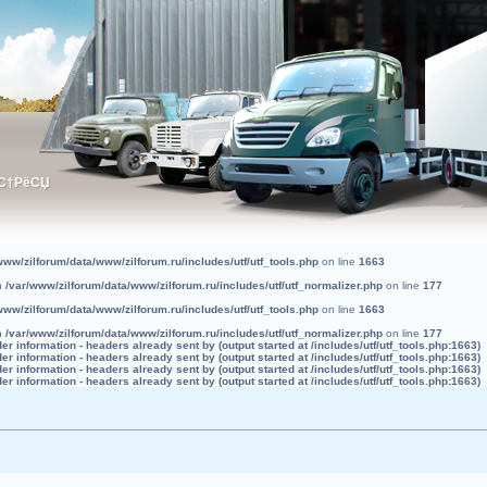
ЅС†РёСЏ
ЅС†РёСЏ
www/zilforum/data/www/zilforum.ru/includes/utf/utf_tools.php
on line
1663
in
/var/www/zilforum/data/www/zilforum.ru/includes/utf/utf_normalizer.php
on line
177
www/zilforum/data/www/zilforum.ru/includes/utf/utf_tools.php
on line
1663
in
/var/www/zilforum/data/www/zilforum.ru/includes/utf/utf_normalizer.php
on line
177
r information - headers already sent by (output started at /includes/utf/utf_tools.php:1663)
r information - headers already sent by (output started at /includes/utf/utf_tools.php:1663)
r information - headers already sent by (output started at /includes/utf/utf_tools.php:1663)
r information - headers already sent by (output started at /includes/utf/utf_tools.php:1663)