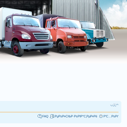
FAQ
РџРѕР»СЊР·РѕРІР°С‚РµР»Рё
Р’С…РѕРґ