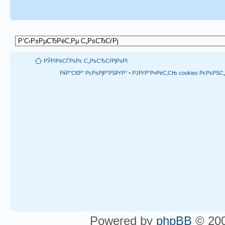
РЎРїРёСЃРѕРє С„РѕСЂСѓРјРѕРІ
РќР°С€Р° РєРѕРјР°РЅРґР°
•
РЈРґР°Р»РёС‚СЊ cookies РєРѕРЅ
Powered by
phpBB
© 200