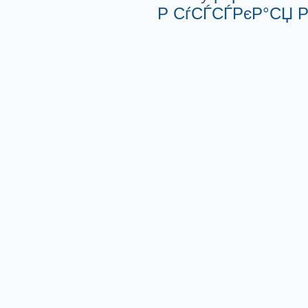
Р СѓСЃСЃРєР°СЏ 