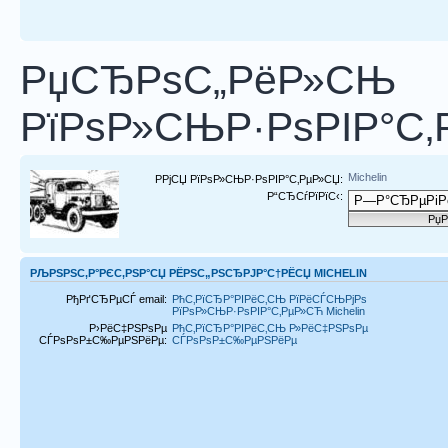
РџСЂРѕС„РёР»СЊ
РїРѕР»СЊР·РѕРІР°С‚Р
Michelin
РРјСЏ РїРѕР»СЊР·РѕРІР°С‚РµР»СЏ:
Р“СЂСѓРїРїС‹:
РЉРЅРЅС‚Р°РЄС‚РЅР°СЏ РЁРЅС„РЅСЂРЈР°С†РЁСЏ MICHELIN
РђРґСЂРµСЃ email:
РћС‚РїСЂР°РІРёС‚СЊ РїРёСЃСЊРјРѕ
РїРѕР»СЊР·РѕРІР°С‚РµР»СЋ Michelin
Р›РёС‡РЅРѕРµ
РћС‚РїСЂР°РІРёС‚СЊ Р»РёС‡РЅРѕРµ
СЃРѕРѕР±С‰РµРЅРёРµ:
СЃРѕРѕР±С‰РµРЅРёРµ