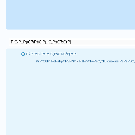
РЎРїРёСЃРѕРє С„РѕСЂСѓРјРѕРІ
РќР°С€Р° РєРѕРјР°РЅРґР°
•
РЈРґР°Р»РёС‚СЊ cookies РєРѕРЅ