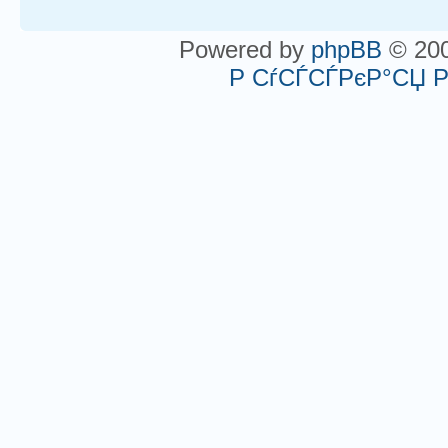
Powered by
phpBB
© 200
Р СѓСЃСЃРєР°СЏ 