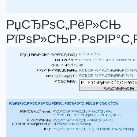
РџСЂРѕС„РёР»СЊ
РїРѕР»СЊР·РѕРІР°С
Р°СЂС‚СѓСЂ
РРјСЏ РїРѕР»СЊР·РѕРІР°С‚РµР»СЏ:
РћС‚РєСѓРґР°:
Р°РЅР°РїР°,РєСЂР°СЃРЅРѕРґР°С
Р’РѕР·СЂР°СЃС‚:
48
Р РѕРґ Р·Р°РЅСЏС‚РёР№:
РіСЂСѓР·РѕРїРµСЂРµРІРѕР·С‡РёР
РіСЂСѓР·РѕРїРµСЂРµРІРѕР·РєРё
РРЅС‚РµСЂРµСЃС‹:
Р“СЂСѓРїРїС‹:
РЉРЅРЅС‚Р°РЄС‚РЅР°СЏ РЁРЅС„РЅСЂРЈР°С†РЁСЏ Р°СЂС‚СЃСЂ
РђРґСЂРµСЃ email:
РћС‚РїСЂР°РІРёС‚СЊ РїРёСЃСЊРјРѕ
РїРѕР»СЊР·РѕРІР°С‚РµР»СЋ Р°СЂС‚СѓСЂ
Р›РёС‡РЅРѕРµ
РћС‚РїСЂР°РІРёС‚СЊ Р»РёС‡РЅРѕРµ
СЃРѕРѕР±С‰РµРЅРёРµ:
СЃРѕРѕР±С‰РµРЅРёРµ
ICQ:
РћС‚РїСЂР°РІРёС‚СЊ ICQ-СЃРѕРѕР±С‰РµРЅРёРµ