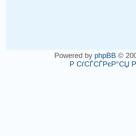
Powered by
phpBB
© 200
Р СѓСЃСЃРєР°СЏ 