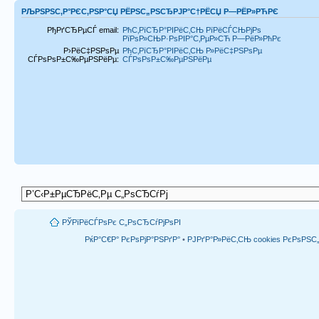
РЉРЅРЅС‚Р°РЄС‚РЅР°СЏ РЁРЅС„РЅСЂРЈР°С†РЁСЏ Р—РЁР»РЋРЄ
РђРґСЂРµСЃ email:
РћС‚РїСЂР°РІРёС‚СЊ РїРёСЃСЊРјРѕ
РїРѕР»СЊР·РѕРІР°С‚РµР»СЋ Р—РёР»РћРє
Р›РёС‡РЅРѕРµ
РћС‚РїСЂР°РІРёС‚СЊ Р»РёС‡РЅРѕРµ
СЃРѕРѕР±С‰РµРЅРёРµ:
СЃРѕРѕР±С‰РµРЅРёРµ
РЎРїРёСЃРѕРє С„РѕСЂСѓРјРѕРІ
РќР°С€Р° РєРѕРјР°РЅРґР°
•
РЈРґР°Р»РёС‚СЊ cookies РєРѕРЅ