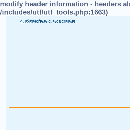
modify header information - headers alr
/includes/utf/utf_tools.php:1663)
РЎРїРёСЃРѕРє С„РѕСЂСѓРјРѕРІ