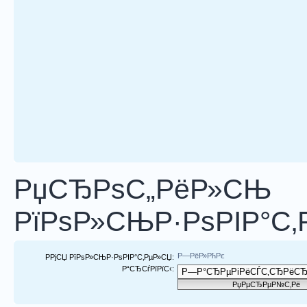
РџСЂРѕС„РёР»СЊ
РїРѕР»СЊР·РѕРІР°С
Р—РёР»РћРє
РРјСЏ РїРѕР»СЊР·РѕРІР°С‚РµР»СЏ:
Р“СЂСѓРїРїС‹: