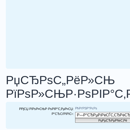
РџСЂРѕС„РёР»СЊ
РїРѕР»СЊР·РѕРІР°С‚
РћРґРЅР°РєРѕ
РРјСЏ РїРѕР»СЊР·РѕРІР°С‚РµР»СЏ:
Р“СЂСѓРїРїС‹: