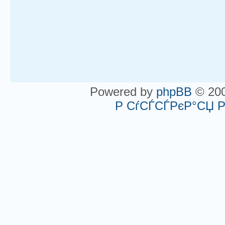
Powered by
phpBB
© 200
Р СѓСЃСЃРєР°СЏ 