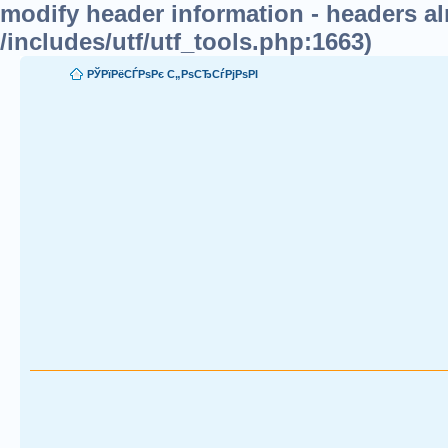
modify header information - headers alr
/includes/utf/utf_tools.php:1663)
РЎРїРёСЃРѕРє С„РѕСЂСѓРјРѕРІ