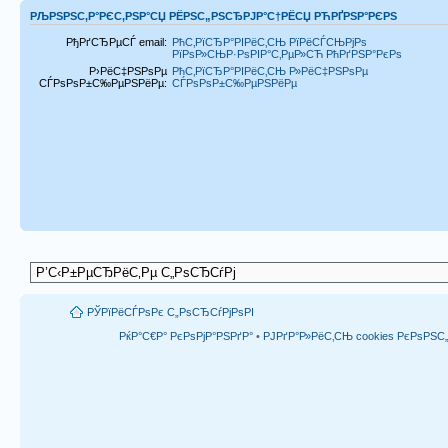
РЉРЅРЅС‚Р°РЄС‚РЅР°СЏ РЁРЅС„РЅСЂРЈР°С†РЁСЏ РЋРҐРЅР°РЄРЅ
РђРґСЂРµСЃ email:
РћС‚РїСЂР°РІРёС‚СЊ РїРёСЃСЊРјРѕ
РїРѕР»СЊР·РѕРІР°С‚РµР»СЋ РћРґРЅР°РєРѕ
Р›РёС‡РЅРѕРµ
РћС‚РїСЂР°РІРёС‚СЊ Р»РёС‡РЅРѕРµ
СЃРѕРѕР±С‰РµРЅРёРµ:
СЃРѕРѕР±С‰РµРЅРёРµ
РЎРїРёСЃРѕРє С„РѕСЂСѓРјРѕРІ
РќР°С€Р° РєРѕРјР°РЅРґР°
•
РЈРґР°Р»РёС‚СЊ cookies РєРѕРЅ