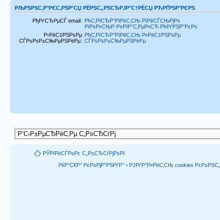
РЉРЅРЅС‚Р°РЄС‚РЅР°СЏ РЁРЅС„РЅСЂРЈР°С†РЁСЏ РЋРҐРЅР°РЄРЅ
РђРґСЂРµСЃ email:
РћС‚РїСЂР°РІРёС‚СЊ РїРёСЃСЊРјРѕ
РїРѕР»СЊР·РѕРІР°С‚РµР»СЋ РћРґРЅР°РєРѕ
Р›РёС‡РЅРѕРµ
РћС‚РїСЂР°РІРёС‚СЊ Р»РёС‡РЅРѕРµ
СЃРѕРѕР±С‰РµРЅРёРµ:
СЃРѕРѕР±С‰РµРЅРёРµ
РЎРїРёСЃРѕРє С„РѕСЂСѓРјРѕРІ
РќР°С€Р° РєРѕРјР°РЅРґР°
•
РЈРґР°Р»РёС‚СЊ cookies РєРѕРЅ