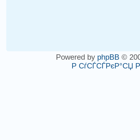
Powered by
phpBB
© 200
Р СѓСЃСЃРєР°СЏ 