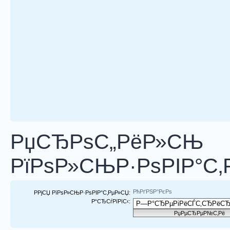
РџСЂРѕС„РёР»СЊ
РїРѕР»СЊР·РѕРІР°С‚
РћРґРЅР°РєРѕ
РРјСЏ РїРѕР»СЊР·РѕРІР°С‚РµР»СЏ:
Р“СЂСѓРїРїС‹: