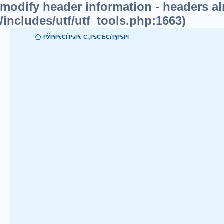
modify header information - headers alr
/includes/utf/utf_tools.php:1663)
РЎРїРёСЃРѕРє С„РѕСЂСѓРјРѕРІ