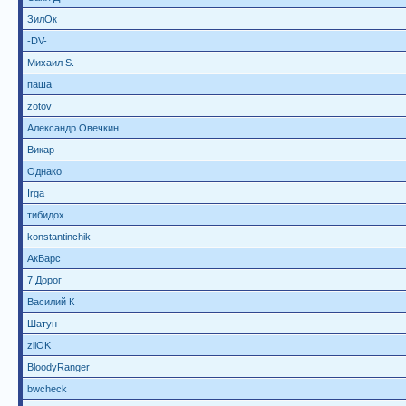
ЗилОк
-DV-
Михаил S.
паша
zotov
Александр Овечкин
Викар
Однако
Irga
тибидох
konstantinchik
АкБарс
7 Дорог
Василий К
Шатун
zilOK
BloodyRanger
bwcheck