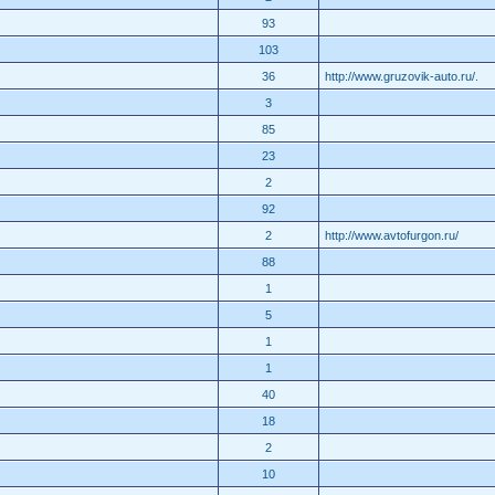
93
103
36
http://www.gruzovik-auto.ru/.
3
85
23
2
92
2
http://www.avtofurgon.ru/
88
1
5
1
1
40
18
2
10