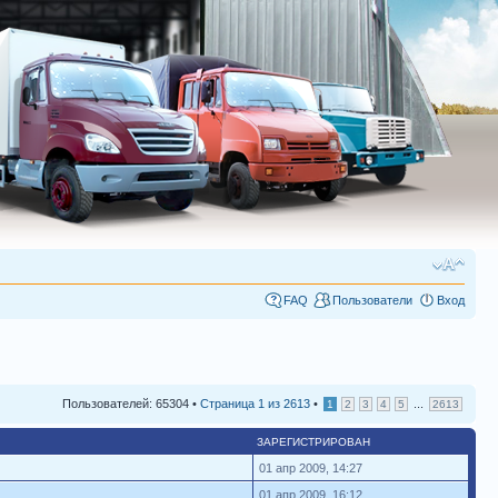
FAQ
Пользователи
Вход
Пользователей: 65304 •
Страница
1
из
2613
•
...
1
2
3
4
5
2613
ЗАРЕГИСТРИРОВАН
01 апр 2009, 14:27
01 апр 2009, 16:12