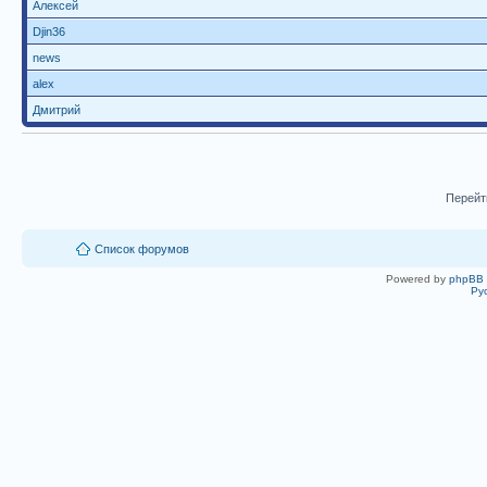
Алексей
Djin36
news
alex
Дмитрий
Перейт
Список форумов
Powered by
phpBB
Ру