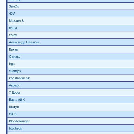
ЗилОк
-DV-
Михаил S.
паша
zotov
Александр Овечкин
Викар
Однако
Irga
тибидох
konstantinchik
АкБарс
7 Дорог
Василий К
Шатун
zilOK
BloodyRanger
bwcheck