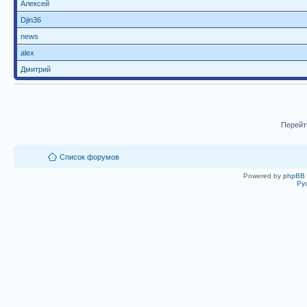
Алексей
Djin36
news
alex
Дмитрий
Перейт
Список форумов
Powered by
phpBB
Ру