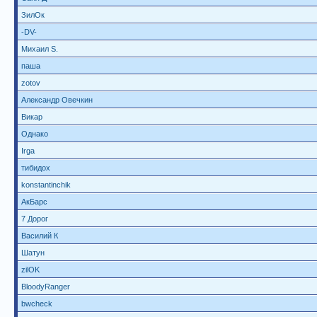
ЗилОк
-DV-
Михаил S.
паша
zotov
Александр Овечкин
Викар
Однако
Irga
тибидох
konstantinchik
АкБарс
7 Дорог
Василий К
Шатун
zilOK
BloodyRanger
bwcheck