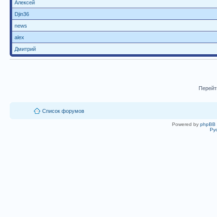
Алексей
Djin36
news
alex
Дмитрий
Перейт
Список форумов
Powered by
phpBB
Ру