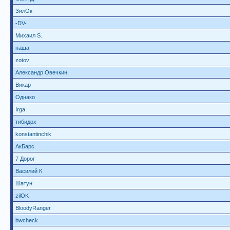
ЗилОк
-DV-
Михаил S.
паша
zotov
Александр Овечкин
Викар
Однако
Irga
тибидох
konstantinchik
АкБарс
7 Дорог
Василий К
Шатун
zilOK
BloodyRanger
bwcheck