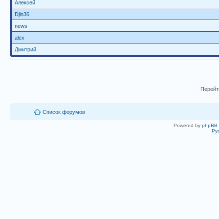
Алексей
Djin36
news
alex
Дмитрий
Перейт
Список форумов
Powered by
phpBB
Ру