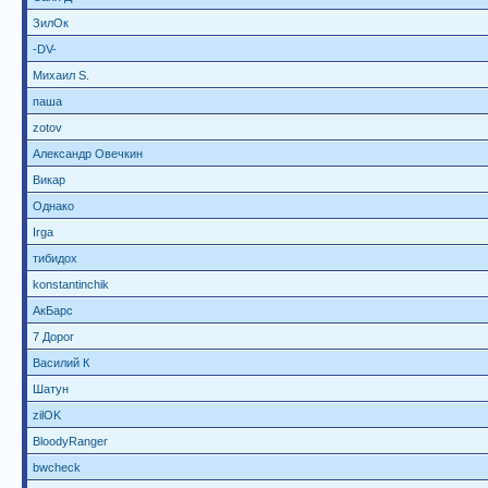
ЗилОк
-DV-
Михаил S.
паша
zotov
Александр Овечкин
Викар
Однако
Irga
тибидох
konstantinchik
АкБарс
7 Дорог
Василий К
Шатун
zilOK
BloodyRanger
bwcheck