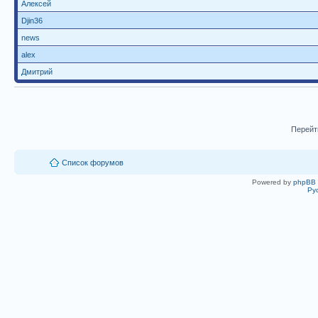
Алексей
Djin36
news
alex
Дмитрий
Перейт
Список форумов
Powered by
phpBB
Ру