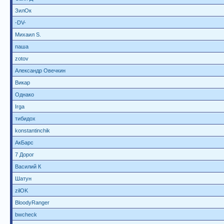
ЗилОк
-DV-
Михаил S.
паша
zotov
Александр Овечкин
Викар
Однако
Irga
тибидох
konstantinchik
АкБарс
7 Дорог
Василий К
Шатун
zilOK
BloodyRanger
bwcheck