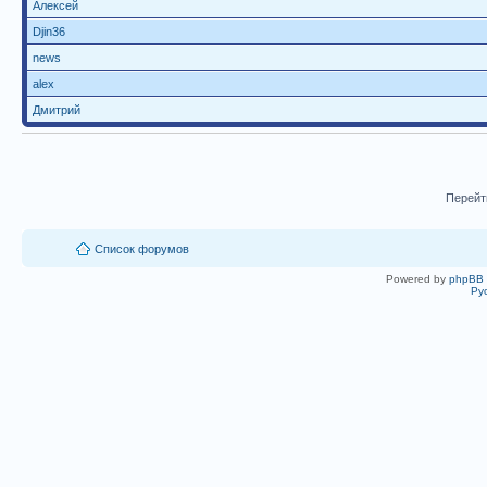
Алексей
Djin36
news
alex
Дмитрий
Перейт
Список форумов
Powered by
phpBB
Ру