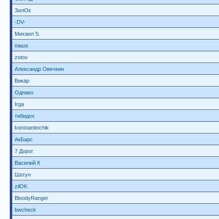
ЗилОк
-DV-
Михаил S.
паша
zotov
Александр Овечкин
Викар
Однако
Irga
тибидох
konstantinchik
АкБарс
7 Дорог
Василий К
Шатун
zilOK
BloodyRanger
bwcheck