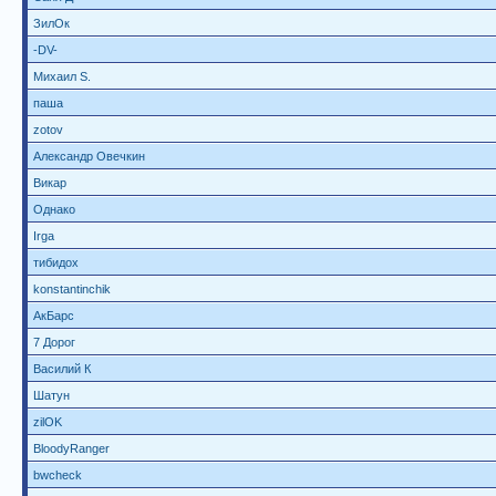
ЗилОк
-DV-
Михаил S.
паша
zotov
Александр Овечкин
Викар
Однако
Irga
тибидох
konstantinchik
АкБарс
7 Дорог
Василий К
Шатун
zilOK
BloodyRanger
bwcheck