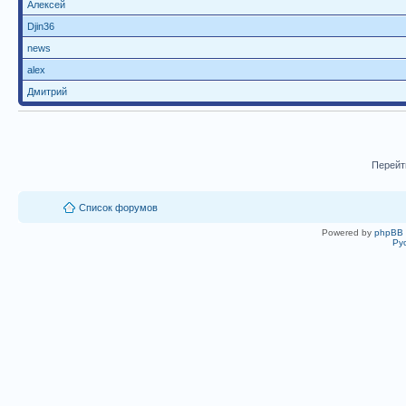
Алексей
Djin36
news
alex
Дмитрий
Перейт
Список форумов
Powered by
phpBB
Ру