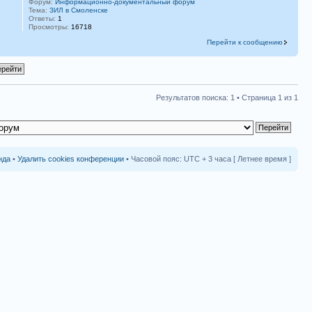
Форум:
Информационно-документальный форум
Тема:
ЗИЛ в Смоленске
Ответы:
1
Просмотры:
16718
Перейти к сообщению
Результатов поиска: 1 • Страница
1
из
1
нда
•
Удалить cookies конференции
• Часовой пояс: UTC + 3 часа [ Летнее время ]