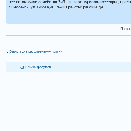
все автомобили семейства ЗиЛ., а также турбокомпрессоры , произ
г.Смоленск, ул.Кирова,46 Режим работы: рабочие дн...
Поле с
Вернуться к расширенному поиску
Список форумов