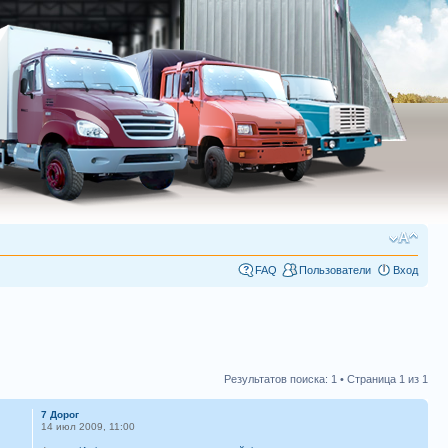
FAQ
Пользователи
Вход
Результатов поиска: 1 • Страница
1
из
1
7 Дорог
14 июл 2009, 11:00