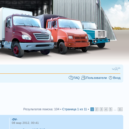
FAQ
Пользователи
Вход
Результатов поиска: 104 •
Страница
1
из
11
•
...
1
2
3
4
5
11
-DV-
08 мар 2012, 00:41