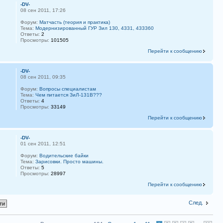
-DV-
08 сен 2011, 17:26
Форум:
Матчасть (теория и практика)
Тема:
Модернизированный ГУР Зил 130, 4331, 433360
Ответы:
2
Просмотры:
101505
Перейти к сообщению
-DV-
08 сен 2011, 09:35
Форум:
Вопросы специалистам
Тема:
Чем питается ЗиЛ-131В???
Ответы:
4
Просмотры:
33149
Перейти к сообщению
-DV-
01 сен 2011, 12:51
Форум:
Водительские байки
Тема:
Зарисовки. Просто машины.
Ответы:
5
Просмотры:
28997
Перейти к сообщению
След.