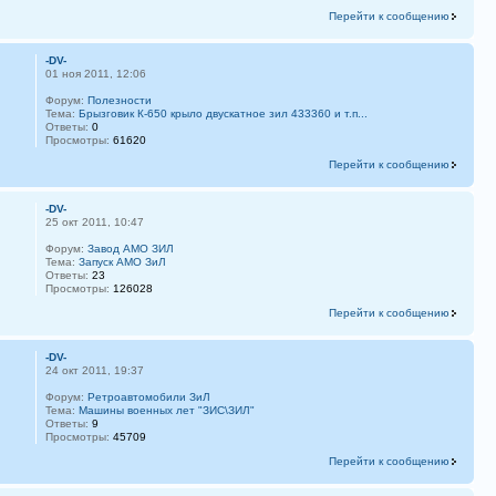
Перейти к сообщению
-DV-
01 ноя 2011, 12:06
Форум:
Полезности
Тема:
Брызговик К-650 крыло двускатное зил 433360 и т.п...
Ответы:
0
Просмотры:
61620
Перейти к сообщению
-DV-
25 окт 2011, 10:47
Форум:
Завод АМО ЗИЛ
Тема:
Запуск АМО ЗиЛ
Ответы:
23
Просмотры:
126028
Перейти к сообщению
-DV-
24 окт 2011, 19:37
Форум:
Ретроавтомобили ЗиЛ
Тема:
Машины военных лет "ЗИС\ЗИЛ"
Ответы:
9
Просмотры:
45709
Перейти к сообщению