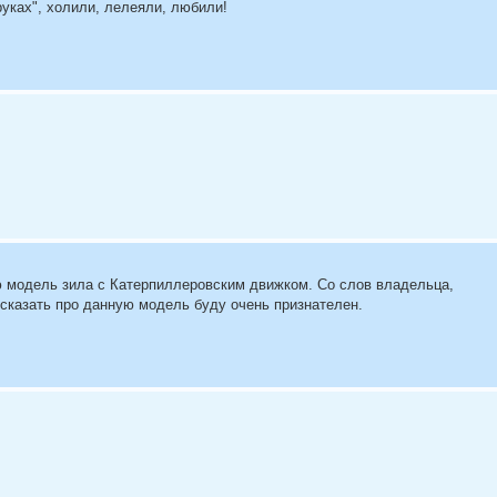
уках", холили, лелеяли, любили!
ую модель зила с Катерпиллеровским движком. Со слов владельца,
ссказать про данную модель буду очень признателен.