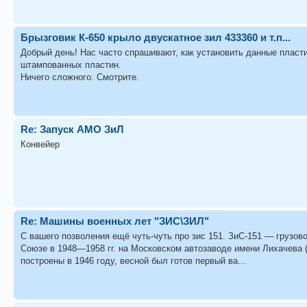
Брызговик К-650 крыло двускатное зил 433360 и т.п...
Добрый день! Нас часто спрашивают, как установить данные пласт
штампованных пластин.
Ничего сложного. Смотрите.
Re: Запуск АМО ЗиЛ
Конвейер
Re: Машины военных лет "ЗИС\ЗИЛ"
С вашего позволения ещё чуть-чуть про зис 151. ЗиС-151 — грузо
Союзе в 1948—1958 гг. на Московском автозаводе имени Лихачева (
построены в 1946 году, весной был готов первый ва...