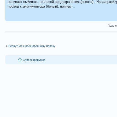
начинает выбивать тепловой предохранитель(кнопка),. Начал разбир
провод с аккумулятора (белый), причем...
Поле с
Вернуться к расширенному поиску
Список форумов