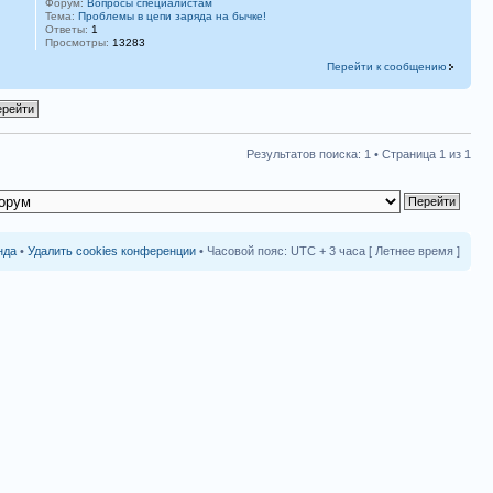
Форум:
Вопросы специалистам
Тема:
Проблемы в цепи заряда на бычке!
Ответы:
1
Просмотры:
13283
Перейти к сообщению
Результатов поиска: 1 • Страница
1
из
1
нда
•
Удалить cookies конференции
• Часовой пояс: UTC + 3 часа [ Летнее время ]