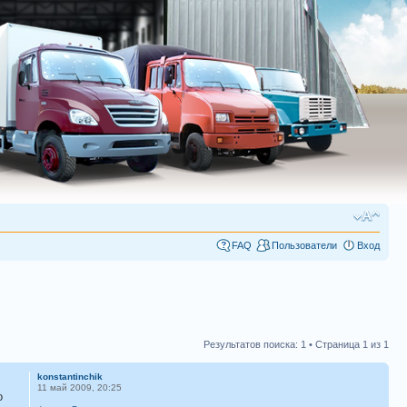
FAQ
Пользователи
Вход
Результатов поиска: 1 • Страница
1
из
1
konstantinchik
11 май 2009, 20:25
о