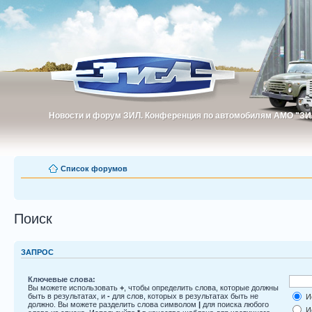
Новости и форум ЗИЛ. Конференция по автомобилям АМО "ЗИ
Новости и форум ЗИЛ. Конференция по автомобилям АМО "З
Список форумов
Поиск
ЗАПРОС
Ключевые слова:
Вы можете использовать
+
, чтобы определить слова, которые должны
быть в результатах, и
-
для слов, которых в результатах быть не
Ис
должно. Вы можете разделить слова символом
|
для поиска любого
Ис