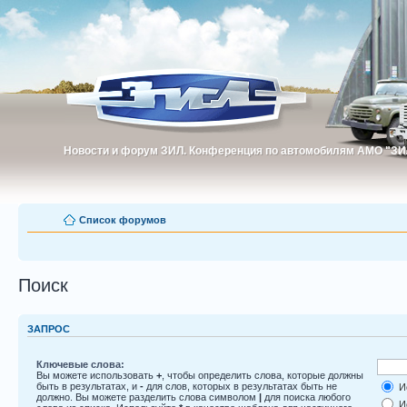
Новости и форум ЗИЛ. Конференция по автомобилям АМО "ЗИ
Новости и форум ЗИЛ. Конференция по автомобилям АМО "З
Список форумов
Поиск
ЗАПРОС
Ключевые слова:
Вы можете использовать
+
, чтобы определить слова, которые должны
быть в результатах, и
-
для слов, которых в результатах быть не
Ис
должно. Вы можете разделить слова символом
|
для поиска любого
Ис