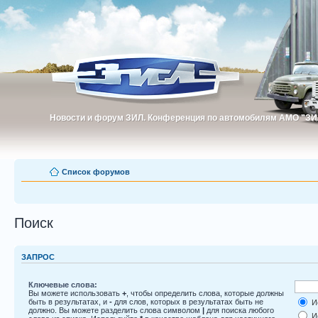
Новости и форум ЗИЛ. Конференция по автомобилям АМО "ЗИ
Новости и форум ЗИЛ. Конференция по автомобилям АМО "З
Список форумов
Поиск
ЗАПРОС
Ключевые слова:
Вы можете использовать
+
, чтобы определить слова, которые должны
быть в результатах, и
-
для слов, которых в результатах быть не
Ис
должно. Вы можете разделить слова символом
|
для поиска любого
Ис