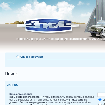
Новости и форум ЗИЛ. Конференция по автомобилям АМО "ЗИ
Новости и форум ЗИЛ. Конференция по автомобилям АМО "З
Список форумов
Поиск
ЗАПРОС
Ключевые слова:
Вы можете использовать
+
, чтобы определить слова, которые должны
быть в результатах, и
-
для слов, которых в результатах быть не
Ис
должно. Вы можете разделить слова символом
|
для поиска любого
Ис