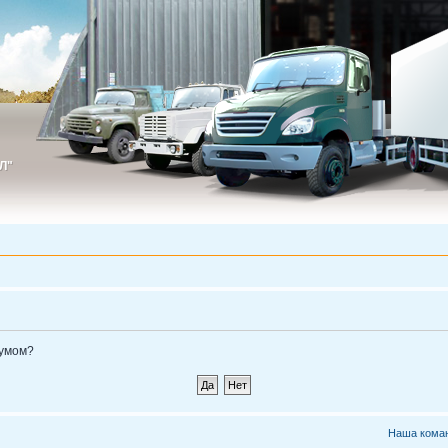
Л"
ИЛ"
румом?
Наша кома