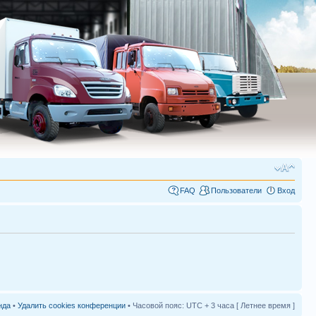
FAQ
Пользователи
Вход
нда
•
Удалить cookies конференции
• Часовой пояс: UTC + 3 часа [ Летнее время ]