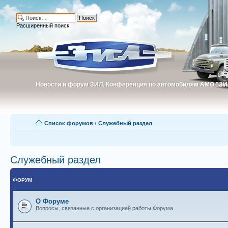
Расширенный поиск
Новости и форум ЗИЛ. Конференция по автомобилям АМО "ЗИ
Новости и форум ЗИЛ. Конференция по автомобилям АМО "З
Список форумов
‹
Служебный раздел
Служебный раздел
ФОРУМ
О Форуме
Вопросы, связанные с организацией работы Форума.