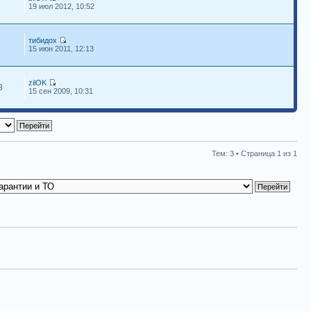
9
19 июл 2012, 10:52
тибидох
7
15 июн 2011, 12:13
zilOK
8
15 сен 2009, 10:31
Тем: 3 • Страница
1
из
1