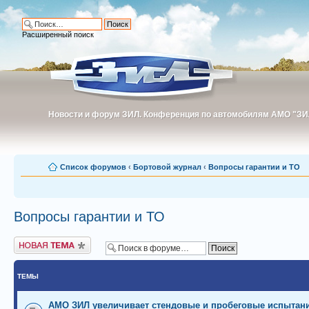
Расширенный поиск
Новости и форум ЗИЛ. Конференция по автомобилям АМО "ЗИ
Новости и форум ЗИЛ. Конференция по автомобилям АМО "З
Список форумов
‹
Бортовой журнал
‹
Вопросы гарантии и ТО
Вопросы гарантии и ТО
Новая тема
ТЕМЫ
АМО ЗИЛ увеличивает стендовые и пробеговые испытан