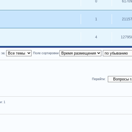
0
6170
1
2115
4
12795
 за:
Поле сортировки
Перейти:
и: 1