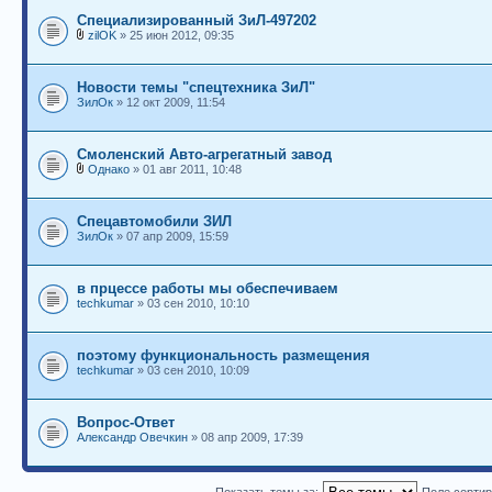
Специализированный ЗиЛ-497202
zilOK
» 25 июн 2012, 09:35
Новости темы "спецтехника ЗиЛ"
ЗилОк
» 12 окт 2009, 11:54
Смоленский Авто-агрегатный завод
Однако
» 01 авг 2011, 10:48
Спецавтомобили ЗИЛ
ЗилОк
» 07 апр 2009, 15:59
в прцессе работы мы обеспечиваем
techkumar
» 03 сен 2010, 10:10
поэтому функциональность размещения
techkumar
» 03 сен 2010, 10:09
Вопрос-Ответ
Александр Овечкин
» 08 апр 2009, 17:39
Показать темы за:
Поле сорти