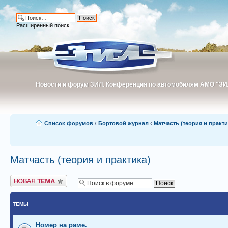
Расширенный поиск
Новости и форум ЗИЛ. Конференция по автомобилям АМО "ЗИ
Новости и форум ЗИЛ. Конференция по автомобилям АМО "З
Список форумов
‹
Бортовой журнал
‹
Матчасть (теория и практи
Матчасть (теория и практика)
Новая тема
ТЕМЫ
Номер на раме.