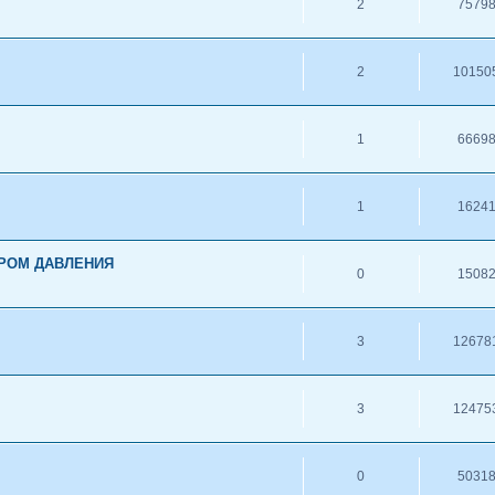
2
7579
2
10150
1
6669
1
1624
РОМ ДАВЛЕНИЯ
0
1508
3
12678
3
12475
0
5031