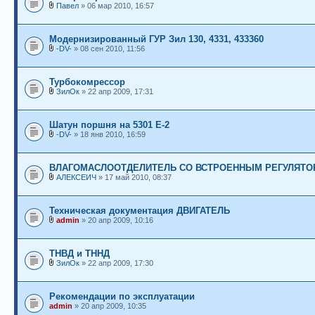
Павел
» 06 мар 2010, 16:57
Модернизированный ГУР Зил 130, 4331, 433360
-DV-
» 08 сен 2010, 11:56
Турбокомрессор
ЗилОк
» 22 апр 2009, 17:31
Шатун поршня на 5301 Е-2
-DV-
» 18 янв 2010, 16:59
ВЛАГОМАСЛООТДЕЛИТЕЛЬ СО ВСТРОЕННЫМ РЕГУЛЯТО
АЛЕКСЕИЧ
» 17 май 2010, 08:37
Техническая документация ДВИГАТЕЛЬ
admin
» 20 апр 2009, 10:16
ТНВД и ТННД
ЗилОк
» 22 апр 2009, 17:30
Рекомендации по эксплуатации
admin
» 20 апр 2009, 10:35