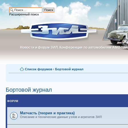
Расширенный поиск
Новости и форум ЗИЛ. Конференция по автомобилям АМО "ЗИ
Новости и форум ЗИЛ. Конференция по автомобилям АМО "З
Список форумов
‹
Бортовой журнал
Бортовой журнал
ФОРУМ
Матчасть (теория и практика)
Описание и технические данные узлов и агрегатов ЗИЛ