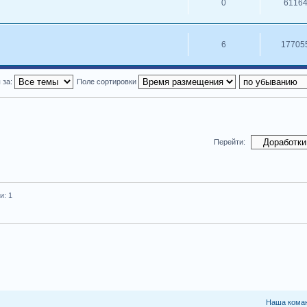
0
6116
6
17705
 за:
Поле сортировки
Перейти:
и: 1
Наша кома