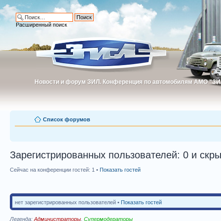
Расширенный поиск
Новости и форум ЗИЛ. Конференция по автомобилям АМО "ЗИ
Новости и форум ЗИЛ. Конференция по автомобилям АМО "З
Список форумов
Зарегистрированных пользователей: 0 и скры
Сейчас на конференции гостей: 1 •
Показать гостей
нет зарегистрированных пользователей •
Показать гостей
Легенда:
Администраторы
,
Супермодераторы