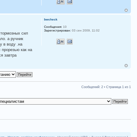
bwcheck
Сообщения:
10
Зарегистрирован:
03 сен 2009, 11:02
ь тормозных сил
ло. а ручник
у в воду .на
с прорезью как на
ся завтра
Сообщений: 2 • Страница
1
из
1