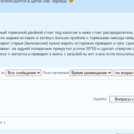
используются в щитах нов. образца.
авный тормозной двойной стоит под капотом а ниже стоит распределител
 или шарики вставил и затянул.больше проблем с тормозами никогда небы
арил старые (бычковские) нужно варить осторожно приварил и трос сраз
авеет. на задней поперечине прикрутил уголок 50*50 и сделал отвертия 
ку с металла и приварил к винту с резьбой.ну вот и все если получить
 за:
Поле сортировки
Перейти:
и: 1