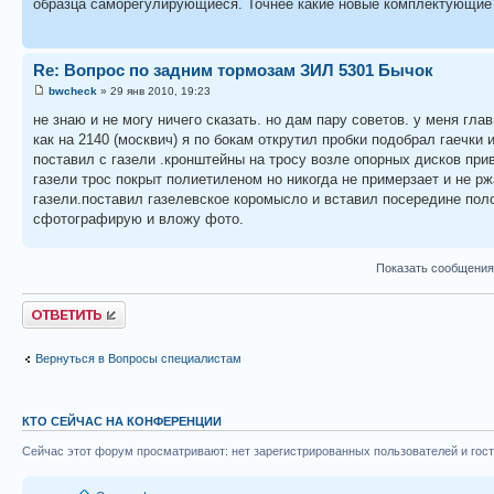
образца саморегулирующиеся. Точнее какие новые комплектующие 
Re: Вопрос по задним тормозам ЗИЛ 5301 Бычок
bwcheck
» 29 янв 2010, 19:23
не знаю и не могу ничего сказать. но дам пару советов. у меня гл
как на 2140 (москвич) я по бокам открутил пробки подобрал гаечки
поставил с газели .кронштейны на тросу возле опорных дисков прив
газели трос покрыт полиетиленом но никогда не примерзает и не рж
газели.поставил газелевское коромысло и вставил посередине полос
сфотографирую и вложу фото.
Показать сообщения
Ответить
Вернуться в Вопросы специалистам
КТО СЕЙЧАС НА КОНФЕРЕНЦИИ
Сейчас этот форум просматривают: нет зарегистрированных пользователей и гост