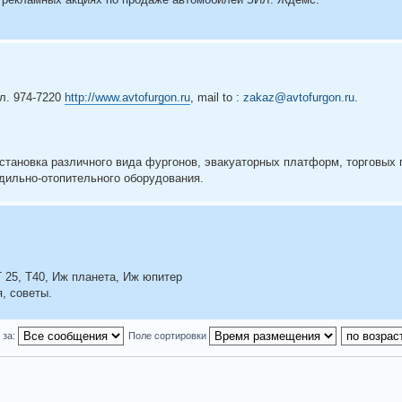
ел. 974-7220
http://www.avtofurgon.ru
, mail to :
zakaz@avtofurgon.ru
.
установка различного вида фургонов, эвакуаторных платформ, торговых 
одильно-отопительного оборудования.
Т 25, Т40, Иж планета, Иж юпитер
, советы.
 за:
Поле сортировки