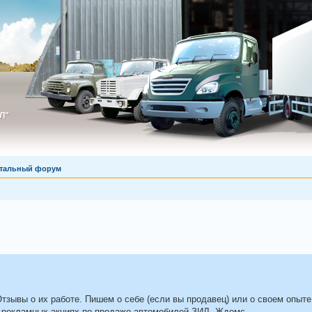
Л"
ИЛ"
тальный форум
зывы о их работе. Пишем о себе (если вы продавец) или о своем опыте
о рекламных акциях по продаже автомобилей ЗИЛ. Ждемс.