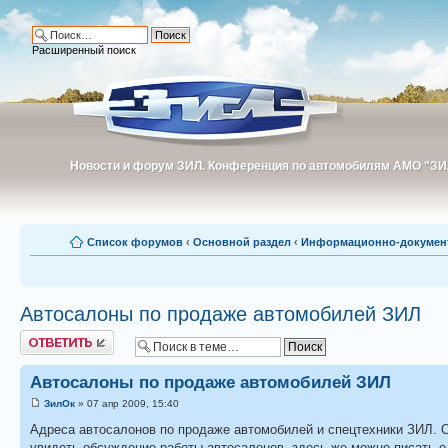
Расширенный поиск
Новости и форум ЗИЛ. Конференция по автомобилям АМО "ЗИ
Новости и форум ЗИЛ. Конференция по автомобилям АМО "З
Список форумов
‹
Основной раздел
‹
Информационно-докумен
Автосалоны по продаже автомобилей ЗИЛ
Ответить
Автосалоны по продаже автомобилей ЗИЛ
ЗилОк
» 07 апр 2009, 15:40
Адреса автосалонов по продаже автомобилей и спецтехники ЗИЛ. От
увидеть обсуждение работы автосалонов, здесь же можно писать 