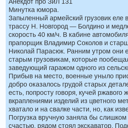
Анекдот про ЗиЛ 131
Минутка юмора.
Запыленный армейский грузовик еле 
трассу Н. Новгород — Болдино и мед
скорость 40 км/ч. В кабине автомобил
прапорщик Владимир Соколов и стар
Николай Парасюк. Ранним утром они е
старым грузовикам, которые пообещал
заведующий гаражом одного из сельск
Прибыв на место, военные уныло при
добро оказалось грудой старых детал
есть, попросту говоря, кучей ржавого 
вкраплениями изделий из цветного мет
хватало и на свалке части, но, как изв
Погрузка вручную заняла бы слишком м
счастью, рядом стоял экскаватор. Под