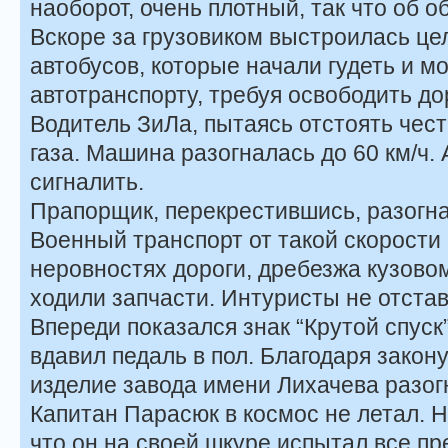
наоборот, очень плотный, так что об о
Вскоре за грузовиком выстроилась це
автобусов, которые начали гудеть и 
автотранспорту, требуя освободить до
Водитель ЗиЛа, пытаясь отстоять чес
газа. Машина разогналась до 60 км/ч.
сигналить.
Прапорщик, перекрестившись, разогнал
Военный транспорт от такой скорости
неровностях дороги, дребезжа кузово
ходили запчасти. Интуристы не отстав
Впереди показался знак “Крутой спуск
вдавил педаль в пол. Благодаря закон
изделие завода имени Лихачева разогн
Капитан Парасюк в космос не летал. Н
что он на своей шкуре испытал все пр