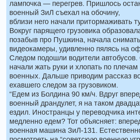
лампочка — перегрев. Пришлось остан
военный ЗиЛ съехал на обочину,
вблизи него начали притормаживать т
Вокруг парящего грузовика образовала
позабыв про Пушкина, начала снимать
видеокамеры, удивленно пялясь на о
Следом подошли водители автобусов. 
начали жать руки и хлопать по плечам
военных. Дальше приводим рассказ во
ехавшего следом за грузовиком.
“Едем из Болдина 90 км/ч. Вдруг впер
военный драндулет, я на таком двадца
ездил. Иностранцы у переводчика инт
медленно едем? Тот объясняет: впере
военная машина ЗиЛ-131. Естественно
посмотреть на “советскую военную угр