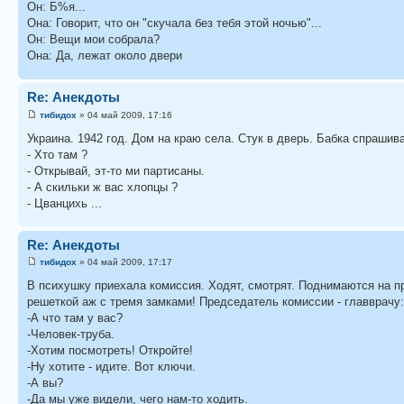
Он: Б%я...
Она: Говорит, что он "скучала без тебя этой ночью"...
Он: Вещи мои собрала?
Она: Да, лежат около двери
Re: Анекдоты
тибидох
» 04 май 2009, 17:16
Укpаина. 1942 год. Дом на кpаю села. Стyк в двеpь. Бабка спpашива
- Хто там ?
- Откpывай, эт-то ми паpтисаны.
- А скильки ж вас хлопцы ?
- Цванцихь ...
Re: Анекдоты
тибидох
» 04 май 2009, 17:17
В психушку приехала комиссия. Ходят, смотрят. Поднимаются на пр
решеткой аж с тремя замками! Председатель комиссии - главврачу:
-А что там у вас?
-Человек-труба.
-Хотим посмотреть! Откройте!
-Ну хотите - идите. Вот ключи.
-А вы?
-Да мы уже видели, чего нам-то ходить.