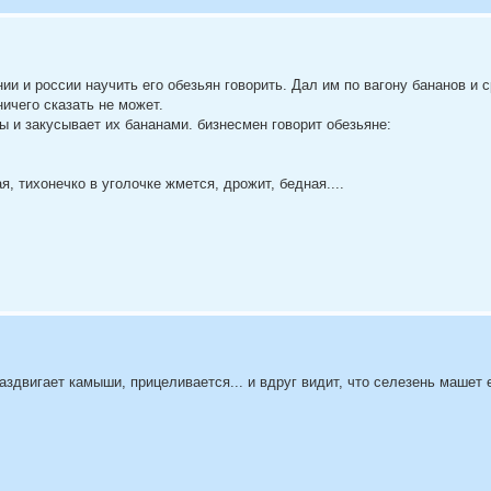
и и россии научить его обезьян говорить. Дал им по вагону бананов и с
ничего сказать не может.
ы и закусывает их бананами. бизнесмен говорит обезьяне:
ая, тихонечко в уголочке жмется, дрожит, бедная....
аздвигает камыши, прицеливается... и вдруг видит, что селезень машет