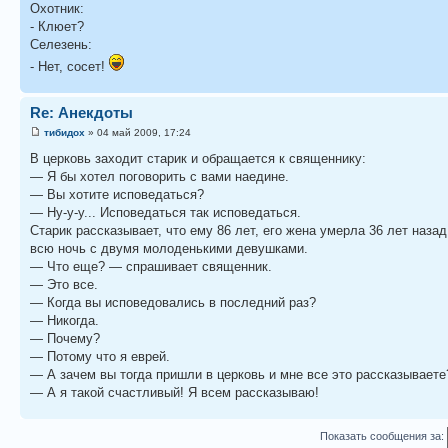
Охотник:
- Клюет?
Селезень:
- Нет, сосет!
Re: Анекдоты
тибидох
» 04 май 2009, 17:24
В церковь заходит старик и обращается к священнику:
— Я бы хотел поговорить с вами наедине.
— Вы хотите исповедаться?
— Ну-у-у... Исповедаться так исповедаться.
Старик рассказывает, что ему 86 лет, его жена умерла 36 лет назад
всю ночь с двумя молоденькими девушками.
— Что еще? — спрашивает священник.
— Это все.
— Когда вы исповедовались в последний раз?
— Никогда.
— Почему?
— Потому что я еврей.
— А зачем вы тогда пришли в церковь и мне все это рассказываете
— А я такой счастливый! Я всем рассказываю!
Показать сообщения за: