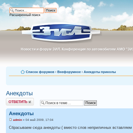
Расширенный поиск
Новости и форум ЗИЛ. Конференция по автомобилям АМО "ЗИ
Новости и форум ЗИЛ. Конференция по автомобилям АМО "З
Список форумов
‹
Внефорумное
‹
Анекдоты приколы
Анекдоты
Ответить
Анекдоты
admin
» 04 май 2009, 17:04
Сбрасываем сюда анекдоты ( вместо слов неприличных вставляем то