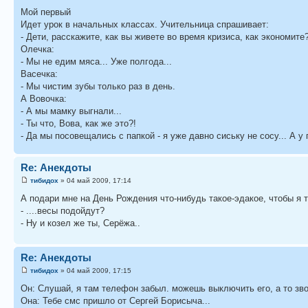
Мой первый
Идет урок в начальных классах. Учительница спрашивает:
- Дети, расскажите, как вы живете во время кризиса, как экономите
Олечка:
- Мы не едим мяса... Уже полгода...
Васечка:
- Мы чистим зубы только раз в день.
А Вовочка:
- А мы мамку выгнали...
- Ты что, Вова, как же это?!
- Да мы посовещались с папкой - я уже давно сиську не сосу... А у п
Re: Анекдоты
тибидох
» 04 май 2009, 17:14
А подари мне на День Рождения что-нибудь такое-эдакое, чтобы я так
- ....весы подойдут?
- Ну и козел же ты, Серёжа..
Re: Анекдоты
тибидох
» 04 май 2009, 17:15
Он: Слушай, я там телефон забыл. можешь выключить его, а то зво
Она: Тебе смс пришло от Сергей Борисыча...