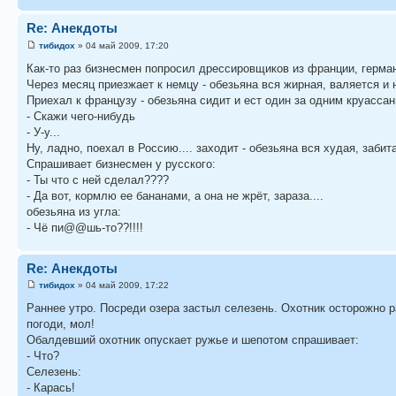
Re: Анекдоты
тибидох
» 04 май 2009, 17:20
Как-то раз бизнесмен попросил дрессировщиков из франции, германи
Через месяц приезжает к немцу - обезьяна вся жирная, валяется и 
Приехал к французу - обезьяна сидит и ест один за одним круассан
- Скажи чего-нибудь
- У-у...
Ну, ладно, поехал в Россию.... заходит - обезьяна вся худая, забит
Спрашивает бизнесмен у русского:
- Ты что с ней сделал????
- Да вот, кормлю ее бананами, а она не жрёт, зараза....
обезьяна из угла:
- Чё пи@@шь-то??!!!!
Re: Анекдоты
тибидох
» 04 май 2009, 17:22
Раннее утро. Посреди озера застыл селезень. Охотник осторожно р
погоди, мол!
Обалдевший охотник опускает ружье и шепотом спрашивает:
- Что?
Селезень:
- Карась!