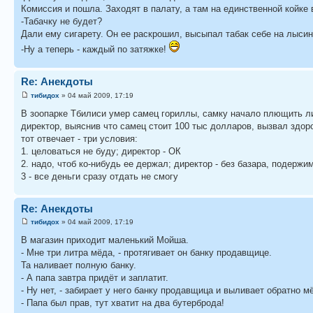
Комиссия и пошла. Заходят в палату, а там на единственной койке
-Табачку не будет?
Дали ему сигарету. Он ее раскрошил, высыпал табак себе на лыси
-Ну а теперь - каждый по затяжке!
Re: Анекдоты
тибидох
» 04 май 2009, 17:19
В зоопарке Тбилиси умер самец гориллы, самку начало плющить л
директор, выяснив что самец стоит 100 тыс долларов, вызвал здоро
тот отвечает - три условия:
1. целоваться не буду; директор - ОК
2. надо, чтоб ко-нибудь еe держал; директор - без базара, подержи
3 - все деньги сразу отдать не смогу
Re: Анекдоты
тибидох
» 04 май 2009, 17:19
В магазин приходит маленький Мойша.
- Мне три литра мёда, - протягивает он банку продавщице.
Та наливает полную банку.
- А папа завтра придёт и заплатит.
- Ну нет, - забирает у него банку продавщица и выливает обратно 
- Папа был прав, тут хватит на два бутерброда!