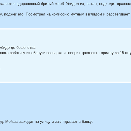
 валяется здоровенный бритый жлоб. Увидел их, встал, подходит вразвал
ну, поджег его. Посмотрел на комиссию мутным взглядом и расстегивает
ибидо до бешенства.
вого работягу из обслуги зоопарка и говорит трахнешь гориллу за 15 шт
м
мёд. Мойша выходит на улицу и заглядывает в банку: