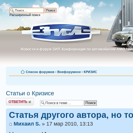
Расширенный поиск
Новости и форум ЗИЛ. Конференция по автомобилям АМО "ЗИ
Новости и форум ЗИЛ. Конференция по автомобилям АМО "З
Список форумов
‹
Внефорумное
‹
КРИЗИС
Статьи о Кризисе
Ответить
Статья другого автора, но т
Михаил S.
» 17 мар 2010, 13:13